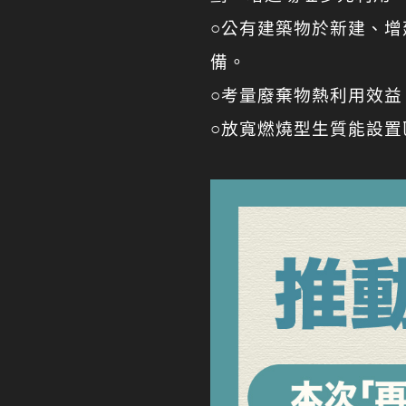
○公有建築物於新建、
備。
○考量廢棄物熱利用效益
○放寬燃燒型生質能設