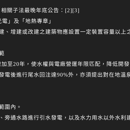
關子法最晚年底公告：[2][3]
陽光電」及「地熱專章」
新建、增建或改建之建築物應設置一定裝置容量以上
範
年增加至20年，使水權與電廠營運年限匹配，降低開
發電後進行尾水回注達90%外，亦須提出對在地溫
範圍內。
施、旁通水路進行引水發電，以及水力用水以外水利
。